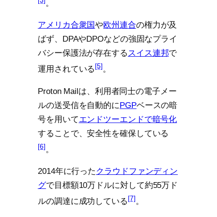
。
アメリカ合衆国
や
欧州連合
の権力が及
ばず、DPAやDPOなどの強固なプライ
バシー保護法が存在する
スイス連邦
で
[5]
運用されている
。
Proton Mailは、利用者同士の電子メー
ルの送受信を自動的に
PGP
ベースの暗
号を用いて
エンドツーエンドで暗号化
することで、安全性を確保している
[6]
。
2014年に行った
クラウドファンディン
グ
で目標額10万ドルに対して約55万ド
[7]
ルの調達に成功している
。