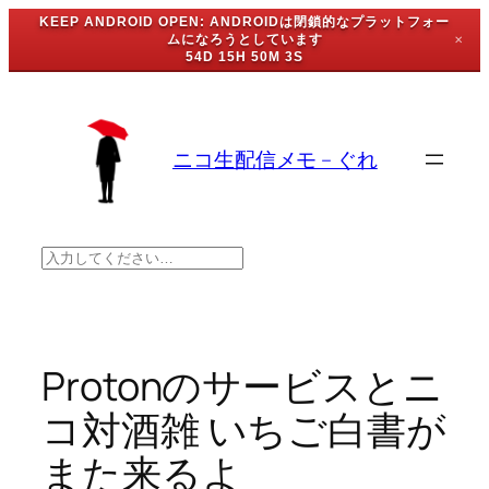
KEEP ANDROID OPEN: ANDROIDは閉鎖的なプラットフォー
ムになろうとしています
✕
54D 15H 50M 2S
内
容
を
ニコ生配信メモ – ぐれ
ス
キ
ッ
プ
検
索
Protonのサービスとニ
コ対酒雑 いちご白書が
また来るよ