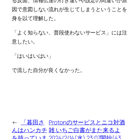
る反面、情報伝達の行き違いや設定の間違いが原
因で意図しない流れが生じてしまうということを
身を以て理解した。
「よく知らない、普段使わないサービス」には注
意したい。
「はいはいはい」
で流した自分が良くなかった。
←
「暮田さ
Protonのサービスとニコ対酒
んはハンカチ
雑 いちご白書がまた来るよ
を持っていま
2024/2/14(水) 23:07開始(43