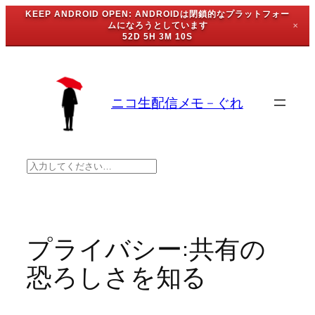
KEEP ANDROID OPEN: ANDROIDは閉鎖的なプラットフォー
ムになろうとしています
✕
52D 5H 3M 10S
内
容
を
ニコ生配信メモ – ぐれ
ス
キ
ッ
プ
検
索
プライバシー:共有の
恐ろしさを知る