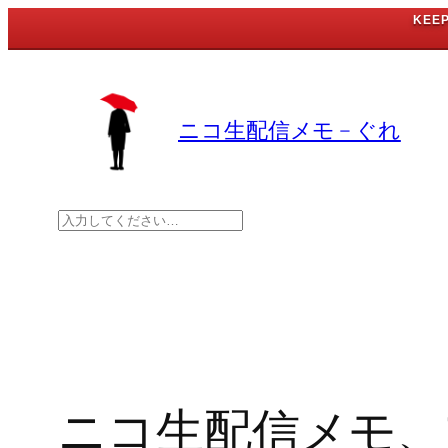
KEE
内
容
を
ニコ生配信メモ – ぐれ
ス
キ
ッ
検
プ
索
ニコ生配信メモ、