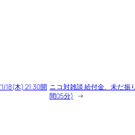
8(木) 21:30開
ニコ対雑談 給付金、未だ振り込まれず
間05分)
→