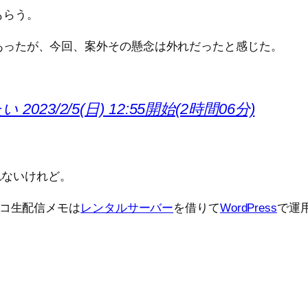
もらう。
あったが、今回、案外その懸念は外れだったと感じた。
3/2/5(日) 12:55開始(2時間06分)
れないけれど。
コ生配信メモは
レンタルサーバー
を借りて
WordPress
で運