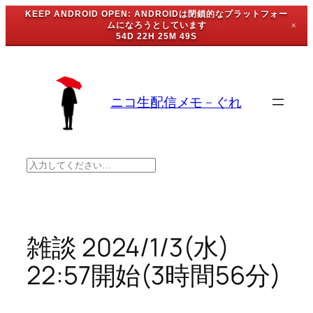
KEEP ANDROID OPEN: ANDROIDは閉鎖的なプラットフォー
ムになろうとしています
✕
54D 22H 25M 49S
内
容
を
ニコ生配信メモ – ぐれ
ス
キ
ッ
プ
検
索
雑談 2024/1/3(水)
22:57開始(3時間56分)