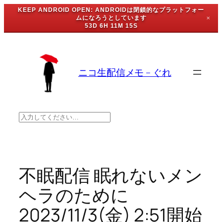
KEEP ANDROID OPEN: ANDROIDは閉鎖的なプラットフォー
ムになろうとしています
✕
53D 6H 11M 15S
内
容
を
ニコ生配信メモ – ぐれ
ス
キ
ッ
プ
検
索
不眠配信 眠れないメン
ヘラのために
2023/11/3(金) 2:51開始