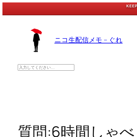
KEE
内
容
を
ニコ生配信メモ – ぐれ
ス
キ
ッ
検
プ
索
質問:6時間しゃ