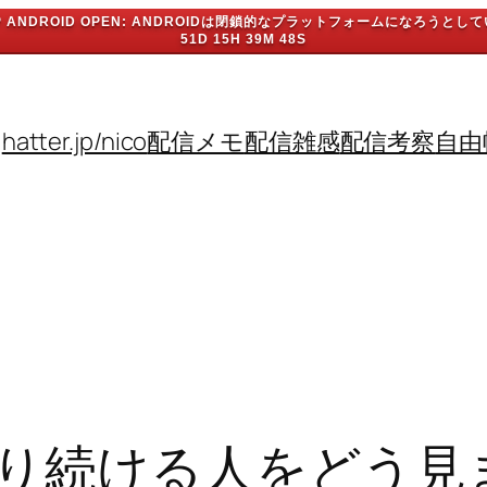
P ANDROID OPEN: ANDROIDは閉鎖的なプラットフォームになろうとし
51D 15H 39M 48S
hatter.jp/nico
配信メモ
配信雑感
配信考察
自由
べり続ける人をどう見