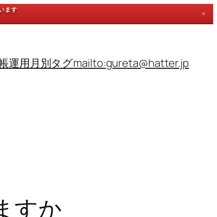
ています
✕
帳
運用
月別
タグ
mailto:
gureta@hatter.jp
ますか