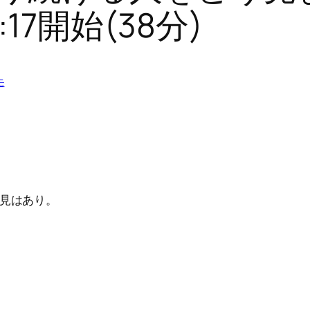
19:17開始(38分)
モ
見はあり。