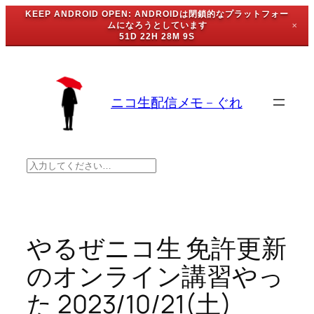
KEEP ANDROID OPEN: ANDROIDは閉鎖的なプラットフォー
ムになろうとしています
✕
51D 22H 28M 9S
内
容
を
ニコ生配信メモ – ぐれ
ス
キ
ッ
プ
検
索
やるぜニコ生 免許更新
のオンライン講習やっ
た 2023/10/21(土)