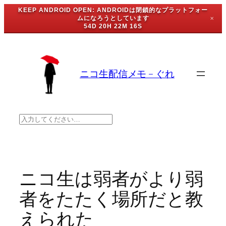
KEEP ANDROID OPEN: ANDROIDは閉鎖的なプラットフォー
ムになろうとしています
✕
54D 20H 22M 16S
内
容
を
ニコ生配信メモ – ぐれ
ス
キ
ッ
プ
検
索
ニコ生は弱者がより弱
者をたたく場所だと教
えられた