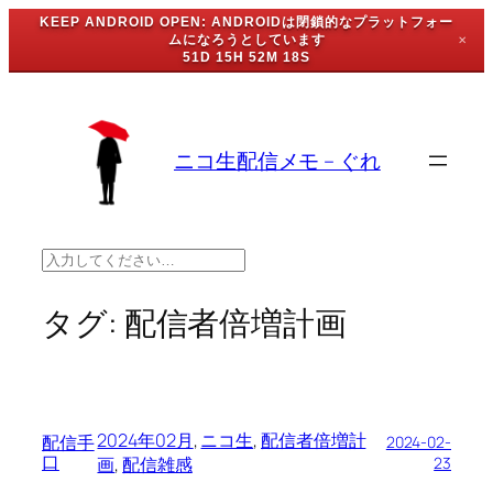
KEEP ANDROID OPEN: ANDROIDは閉鎖的なプラットフォー
ムになろうとしています
✕
51D 15H 52M 18S
内
容
を
ニコ生配信メモ – ぐれ
ス
キ
ッ
プ
検
索
タグ:
配信者倍増計画
2024年02月
, 
ニコ生
, 
配信者倍増計
配信手
2024-02-
口
画
, 
配信雑感
23