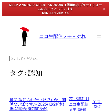
KEEP ANDROID OPEN: ANDROIDは閉鎖的なプラットフォー
ムになろうとしています
✕
54D 22H 28M 6S
内
容
を
ニコ生配信メモ – ぐれ
ス
キ
ッ
プ
検
索
タグ:
認知
2023年12月
, 
質問:認知されたい派ですか、関
2023-
係ない派ですか 2023/12/21(木)
ニコ生配信
12-21
15:41開始(3時間16分)
メモ
, 
認知