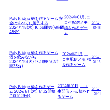
2024年01月
, 
ニ
Poly Bridge 橋を作るゲーム 安
コ生配信メモ
, 
全はすべてに優先する
2024-
2024/1/18(木) 16:36開始(4時間
橋を作るゲー
01-18
45分)
ム
Poly Bridge 橋を作るゲーム
2024年01月
, 
ニ
酒を飲みながら
2024-
コ生配信メモ
, 
橋
2024/1/16(火) 17:31開始(2時
01-16
を作るゲーム
間33分)
2024年01月
, 
ニコ
Poly Bridge 橋を作るゲー
2024-
ム 2024/1/11(木) 17:32開始
生配信メモ
, 
橋を作
01-11
(1時間29分)
るゲーム