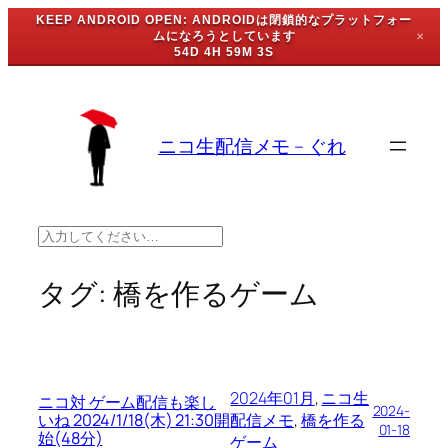
KEEP ANDROID OPEN: ANDROIDは閉鎖的なプラットフォー
ムになろうとしています
✕
54D 4H 59M 3S
内
容
を
ニコ生配信メモ – ぐれ
ス
キ
ッ
プ
検
索
タグ:
橋を作るゲーム
2024年01月
, 
ニコ生
ニコ対 ゲーム配信も楽し
2024-
いね 2024/1/18(木) 21:30開
配信メモ
, 
橋を作る
01-18
始(48分)
ゲーム